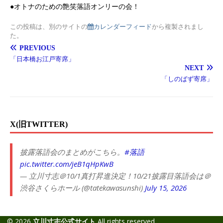
●オトナのための艶笑落語オンリーの会！
この投稿は、別のサイトの
カレンダーフィード
から複製されまし
た。
PREVIOUS
「日本橋お江戸寄席」
NEXT
「しのばず寄席」
X(旧TWITTER)
披露落語会のまとめがこちら。
#落語
pic.twitter.com/jeB1qHpKwB
— 立川寸志＠10/1真打昇進決定！10/21披露目落語会は＠
渋谷さくらホール (@tatekawasunshi)
July 15, 2026
© 2026
立川寸志公式サイト
All rights reserved.