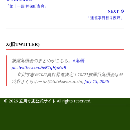
「第十一回 神保町寄席」
NEXT
「連雀亭日替り夜席」
X(旧TWITTER)
披露落語会のまとめがこちら。
#落語
pic.twitter.com/jeB1qHpKwB
— 立川寸志＠10/1真打昇進決定！10/21披露目落語会は＠
渋谷さくらホール (@tatekawasunshi)
July 15, 2026
© 2026
立川寸志公式サイト
All rights reserved.