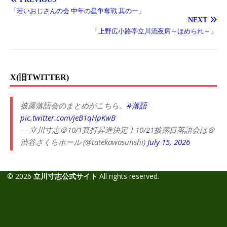
「若いおじさんの会 中年の星争奪戦 其の一」
NEXT
「上野広小路亭立川流夜席～ほめられ～」
X(旧TWITTER)
披露落語会のまとめがこちら。
#落語
pic.twitter.com/jeB1qHpKwB
— 立川寸志＠10/1真打昇進決定！10/21披露目落語会は＠
渋谷さくらホール (@tatekawasunshi)
July 15, 2026
© 2026
立川寸志公式サイト
All rights reserved.