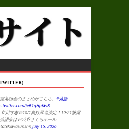
TWITTER)
露落語会のまとめがこちら。
#落語
c.twitter.com/jeB1qHpKwB
 立川寸志＠10/1真打昇進決定！10/21披露
落語会は＠渋谷さくらホール
tatekawasunshi)
July 15, 2026