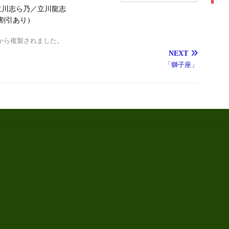
立川志ら乃／立川龍志
ア割引あり）
から複製されました。
NEXT
「獅子座」