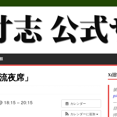
頼
X(旧
流夜席」
披
pi
@ 18:15 – 20:15
—
カレンダー
目
(@
カレンダーに追加