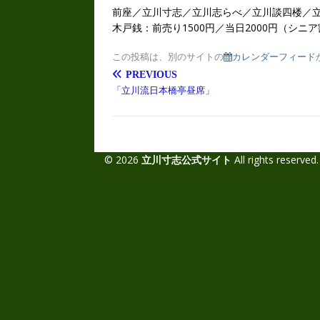
前座／立川寸志／立川志らべ／立川談四楼／
木戸銭：前売り1500円／当日2000円（シニ
この投稿は、別のサイトの
カレンダーフィード
PREVIOUS
「立川流日本橋亭昼席」
© 2026
立川寸志公式サイト
All rights reserved.