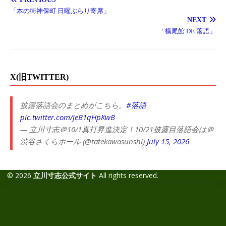
「本の街神保町 日曜ぶらり寄席」
NEXT
「横尾館 DE 落語」
X(旧TWITTER)
披露落語会のまとめがこちら。
#落語
pic.twitter.com/jeB1qHpKwB
— 立川寸志＠10/1真打昇進決定！10/21披露目落語会は＠
渋谷さくらホール (@tatekawasunshi)
July 15, 2026
© 2026
立川寸志公式サイト
All rights reserved.