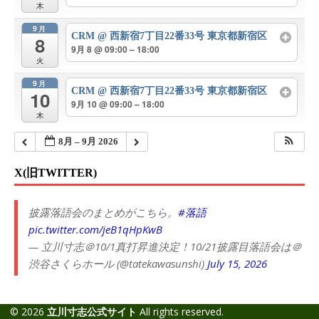
木
9月
CRM
@ 西新宿7丁目22番33号 東京都新宿区
8
9月 8 @ 09:00 – 18:00
火
9月
CRM
@ 西新宿7丁目22番33号 東京都新宿区
10
9月 10 @ 09:00 – 18:00
木
8月 – 9月 2026
X(旧TWITTER)
披露落語会のまとめがこちら。
#落語
pic.twitter.com/jeB1qHpKwB
— 立川寸志＠10/1真打昇進決定！10/21披露目落語会は＠
渋谷さくらホール (@tatekawasunshi)
July 15, 2026
© 2026
立川寸志公式サイト
All rights reserved.