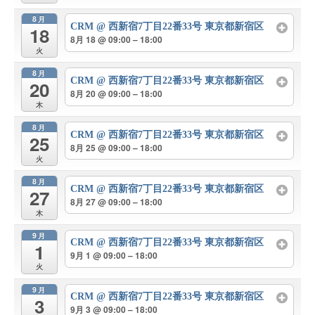
8月
CRM
@ 西新宿7丁目22番33号 東京都新宿区
18
8月 18 @ 09:00 – 18:00
火
8月
CRM
@ 西新宿7丁目22番33号 東京都新宿区
20
8月 20 @ 09:00 – 18:00
木
8月
CRM
@ 西新宿7丁目22番33号 東京都新宿区
25
8月 25 @ 09:00 – 18:00
火
8月
CRM
@ 西新宿7丁目22番33号 東京都新宿区
27
8月 27 @ 09:00 – 18:00
木
9月
CRM
@ 西新宿7丁目22番33号 東京都新宿区
1
9月 1 @ 09:00 – 18:00
火
9月
CRM
@ 西新宿7丁目22番33号 東京都新宿区
3
9月 3 @ 09:00 – 18:00