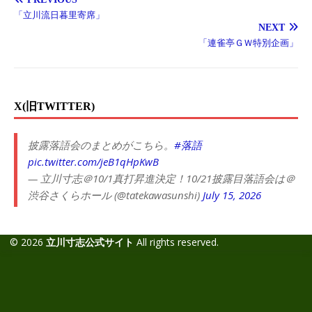
「立川流日暮里寄席」
NEXT
「連雀亭ＧＷ特別企画」
X(旧TWITTER)
披露落語会のまとめがこちら。
#落語
pic.twitter.com/jeB1qHpKwB
— 立川寸志＠10/1真打昇進決定！10/21披露目落語会は＠
渋谷さくらホール (@tatekawasunshi)
July 15, 2026
© 2026
立川寸志公式サイト
All rights reserved.