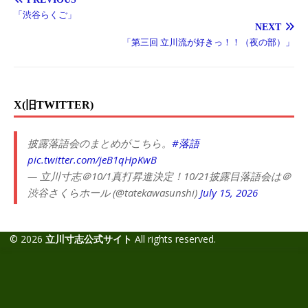
「渋谷らくご」
NEXT
「第三回 立川流が好きっ！！（夜の部）」
X(旧TWITTER)
披露落語会のまとめがこちら。
#落語
pic.twitter.com/jeB1qHpKwB
— 立川寸志＠10/1真打昇進決定！10/21披露目落語会は＠
渋谷さくらホール (@tatekawasunshi)
July 15, 2026
© 2026
立川寸志公式サイト
All rights reserved.