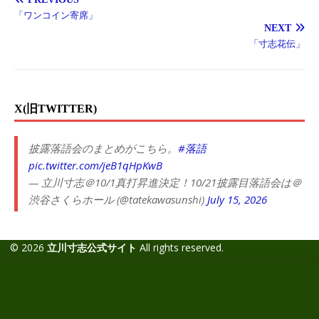
「ワンコイン寄席」
NEXT
「寸志花伝」
X(旧TWITTER)
披露落語会のまとめがこちら。
#落語
pic.twitter.com/jeB1qHpKwB
— 立川寸志＠10/1真打昇進決定！10/21披露目落語会は＠
渋谷さくらホール (@tatekawasunshi)
July 15, 2026
© 2026
立川寸志公式サイト
All rights reserved.