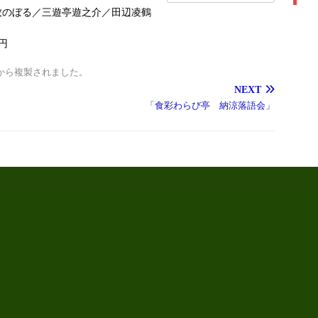
牧のぼる／三遊亭遊之介／田辺凌鶴
円
から複製されました。
NEXT
「食彩わらび亭 納涼落語会」