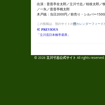
出演：昔昔亭全太郎／立川寸志／桂枝太郎／
／一矢／昔昔亭桃太郎
木戸銭：当日2000円／前売り・シルバー1500
この投稿は、別のサイトの
カレンダーフィード
PREVIOUS
「立川流日本橋亭昼席」
© 2026
立川寸志公式サイト
All rights reserved.