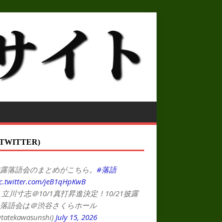
TWITTER)
露落語会のまとめがこちら。
#落語
c.twitter.com/jeB1qHpKwB
 立川寸志＠10/1真打昇進決定！10/21披露
落語会は＠渋谷さくらホール
tatekawasunshi)
July 15, 2026