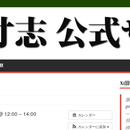
頼
X(旧
披
pi
@ 12:00 – 14:00
—
カレンダー
目
(@
カレンダーに追加