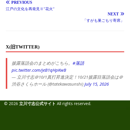
PREVIOUS
江戸の文化を再発見Ⅱ”花火”
NEXT
「すがも巣ごもり寄席」
X(旧TWITTER)
披露落語会のまとめがこちら。
#落語
pic.twitter.com/jeB1qHpKwB
— 立川寸志＠10/1真打昇進決定！10/21披露目落語会は＠
渋谷さくらホール (@tatekawasunshi)
July 15, 2026
© 2026
立川寸志公式サイト
All rights reserved.