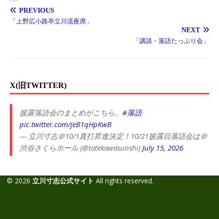
PREVIOUS
「上野広小路亭立川流夜席」
NEXT
「講談・落語たっぷり会」
X(旧TWITTER)
披露落語会のまとめがこちら。
#落語
pic.twitter.com/jeB1qHpKwB
— 立川寸志＠10/1真打昇進決定！10/21披露目落語会は＠
渋谷さくらホール (@tatekawasunshi)
July 15, 2026
© 2026
立川寸志公式サイト
All rights reserved.