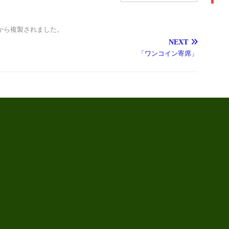
から複製されました。
NEXT
「ワンコイン寄席」