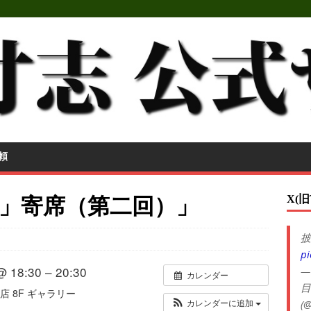
頼
X(旧
」寄席（第二回）」
披
pi
@ 18:30 – 20:30
—
カレンダー
目
 8F ギャラリー
(@
カレンダーに追加