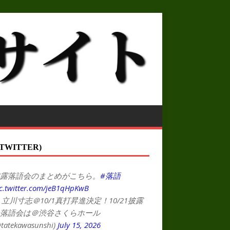
TWITTER)
露落語会のまとめがこちら。
#落語
c.twitter.com/jeB1qHpKwB
 立川寸志＠10/1真打昇進決定！10/21披露
落語会は＠渋谷さくらホール
tatekawasunshi)
July 15, 2026