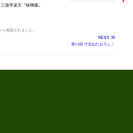
／三遊亭楽天『味噌蔵』
から複製されました。
NEXT
第14回 寸志ねたおろし！