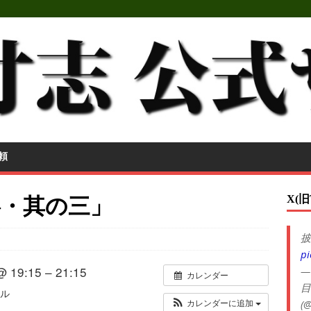
頼
X(旧
―・其の三」
披
pi
@ 19:15 – 21:15
—
カレンダー
目
ル
(@
カレンダーに追加