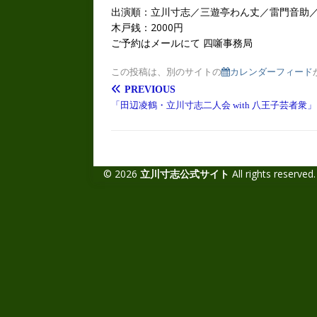
出演順：立川寸志／三遊亭わん丈／雷門音助
木戸銭：2000円
ご予約はメールにて 四噺事務局
この投稿は、別のサイトの
カレンダーフィード
PREVIOUS
「田辺凌鶴・立川寸志二人会 with 八王子芸者衆」
© 2026
立川寸志公式サイト
All rights reserved.