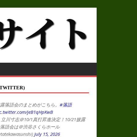
TWITTER)
露落語会のまとめがこちら。
#落語
c.twitter.com/jeB1qHpKwB
 立川寸志＠10/1真打昇進決定！10/21披露
落語会は＠渋谷さくらホール
tatekawasunshi)
July 15, 2026