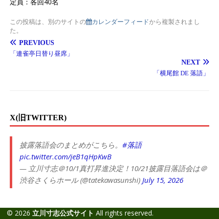
定員：各回40名
この投稿は、別のサイトの
カレンダーフィード
から複製されまし
た。
PREVIOUS
「連雀亭日替り昼席」
NEXT
「横尾館 DE 落語」
X(旧TWITTER)
披露落語会のまとめがこちら。
#落語
pic.twitter.com/jeB1qHpKwB
— 立川寸志＠10/1真打昇進決定！10/21披露目落語会は＠
渋谷さくらホール (@tatekawasunshi)
July 15, 2026
© 2026
立川寸志公式サイト
All rights reserved.