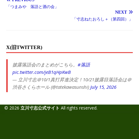
「つまみや 落語と酒の会」
NEXT
「寸志ねたおろし＋（第四回）」
X(旧TWITTER)
披露落語会のまとめがこちら。
#落語
pic.twitter.com/jeB1qHpKwB
— 立川寸志＠10/1真打昇進決定！10/21披露目落語会は＠
渋谷さくらホール (@tatekawasunshi)
July 15, 2026
© 2026
立川寸志公式サイト
All rights reserved.