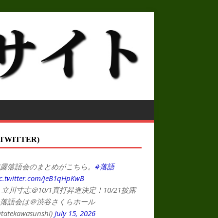
TWITTER)
露落語会のまとめがこちら。
#落語
c.twitter.com/jeB1qHpKwB
 立川寸志＠10/1真打昇進決定！10/21披露
落語会は＠渋谷さくらホール
tatekawasunshi)
July 15, 2026