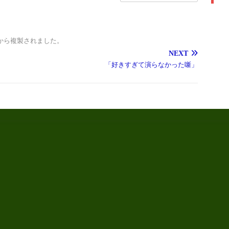
から複製されました。
NEXT
「好きすぎて演らなかった噺」