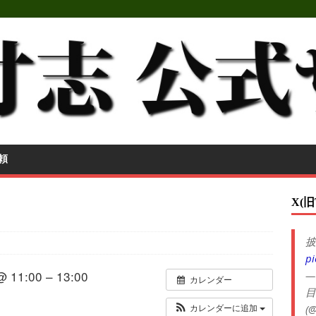
頼
X(旧
披
pi
@ 11:00 – 13:00
—
カレンダー
目
(@
カレンダーに追加