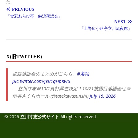
た。
PREVIOUS
「食彩わらび亭 納涼落語会」
NEXT
「上野広小路亭立川流夜席」
X(旧TWITTER)
披露落語会のまとめがこちら。
#落語
pic.twitter.com/jeB1qHpKwB
— 立川寸志＠10/1真打昇進決定！10/21披露目落語会は＠
渋谷さくらホール (@tatekawasunshi)
July 15, 2026
© 2026
立川寸志公式サイト
All rights reserved.