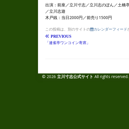
出演：前座／立川寸志／立川志のぽん／土橋
／立川志遊
木戸銭：当日2000円／前売り1500円
この投稿は、別のサイトの
カレンダーフィード
PREVIOUS
「連雀亭ワンコイン寄席」
© 2026
立川寸志公式サイト
All rights reserved.