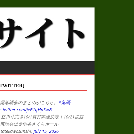
TWITTER)
露落語会のまとめがこちら。
#落語
c.twitter.com/jeB1qHpKwB
 立川寸志＠10/1真打昇進決定！10/21披露
落語会は＠渋谷さくらホール
tatekawasunshi)
July 15, 2026