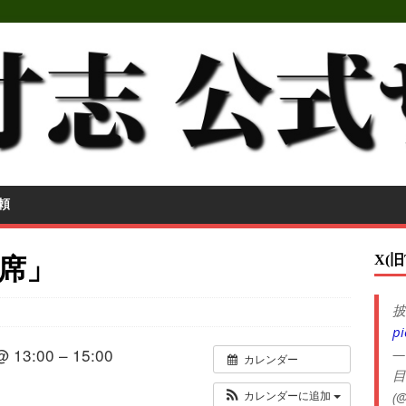
頼
X(旧
席」
披
pi
@ 13:00 – 15:00
—
カレンダー
目
(@
カレンダーに追加