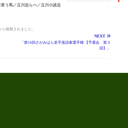
亭里う馬／立川志らべ／立川小談志
から複製されました。
NEXT
「第16回さがみはら若手落語家選手権 【予選会 第３
回】」