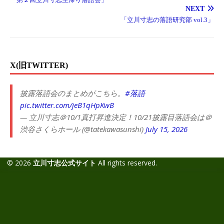
NEXT
「立川寸志の落語研究部 vol.3」
X(旧TWITTER)
披露落語会のまとめがこちら。
#落語
pic.twitter.com/jeB1qHpKwB
— 立川寸志＠10/1真打昇進決定！10/21披露目落語会は＠
渋谷さくらホール (@tatekawasunshi)
July 15, 2026
© 2026
立川寸志公式サイト
All rights reserved.