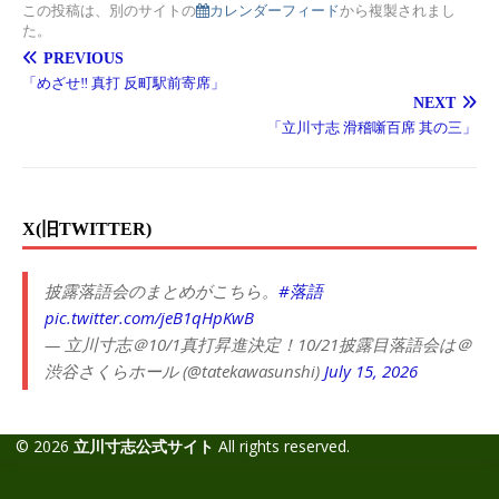
この投稿は、別のサイトの
カレンダーフィード
から複製されまし
た。
PREVIOUS
「めざせ‼︎ 真打 反町駅前寄席」
NEXT
「立川寸志 滑稽噺百席 其の三」
X(旧TWITTER)
披露落語会のまとめがこちら。
#落語
pic.twitter.com/jeB1qHpKwB
— 立川寸志＠10/1真打昇進決定！10/21披露目落語会は＠
渋谷さくらホール (@tatekawasunshi)
July 15, 2026
© 2026
立川寸志公式サイト
All rights reserved.