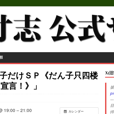
頼
X(旧
子だけＳＰ《だん子只四楼
る宣言！》」
披
pi
—
目
@ 19:00 – 21:00
(@
カレンダー