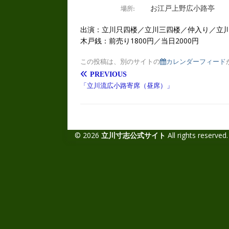
お江戸上野広小路亭
場所:
出演：立川只四楼／立川三四楼／仲入り／立
木戸銭：前売り1800円／当日2000円
この投稿は、別のサイトの
カレンダーフィード
PREVIOUS
「立川流広小路寄席（昼席）」
© 2026
立川寸志公式サイト
All rights reserved.