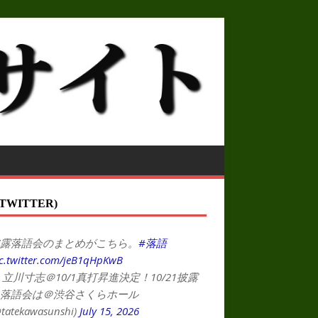
TWITTER)
露落語会のまとめがこちら。
#落語
c.twitter.com/jeB1qHpKwB
 立川寸志＠10/1真打昇進決定！10/21披露
落語会は＠渋谷さくらホール
tatekawasunshi)
July 15, 2026