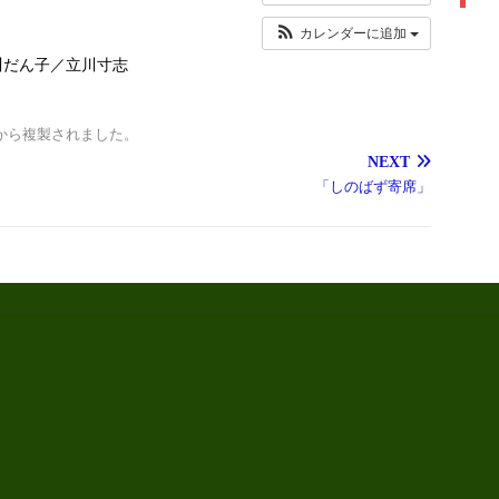
カレンダーに追加
川だん子／立川寸志
から複製されました。
NEXT
「しのばず寄席」