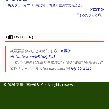
「街カフェライブ《日曜ぶらり寄席》立川寸志落語会」
NEXT
「きゃたぴら寄席」
X(旧TWITTER)
披露落語会のまとめがこちら。
#落語
pic.twitter.com/jeB1qHpKwB
— 立川寸志＠10/1真打昇進決定！10/21披露目落語会は＠
渋谷さくらホール (@tatekawasunshi)
July 15, 2026
© 2026
立川寸志公式サイト
All rights reserved.