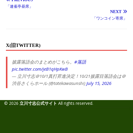
「連雀亭昼席」
NEXT
「ワンコイン寄席」
X(旧TWITTER)
披露落語会のまとめがこちら。
#落語
pic.twitter.com/jeB1qHpKwB
— 立川寸志＠10/1真打昇進決定！10/21披露目落語会は＠
渋谷さくらホール (@tatekawasunshi)
July 15, 2026
© 2026
立川寸志公式サイト
All rights reserved.