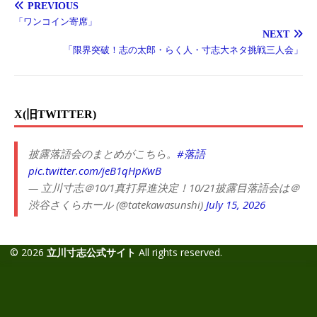
PREVIOUS
「ワンコイン寄席」
NEXT
「限界突破！志の太郎・らく人・寸志大ネタ挑戦三人会」
X(旧TWITTER)
披露落語会のまとめがこちら。
#落語
pic.twitter.com/jeB1qHpKwB
— 立川寸志＠10/1真打昇進決定！10/21披露目落語会は＠
渋谷さくらホール (@tatekawasunshi)
July 15, 2026
© 2026
立川寸志公式サイト
All rights reserved.