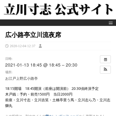
広小路亭立川流夜席
2020-12-04 12:37
日時:
2021-01-13 18:45 @ 18:45 – 20:30
場所:
お江戸上野広小路亭
18:15開場 18:45開演（前座は開演前） 20:30頃終演予定
木戸銭：予約・前売1500円 当日2000円
前座・立川寸志・立川吉笑・土橋亭里う馬・立川志ら乃・立川志
獅丸
この投稿は、別のサイトの
カレンダーフィード
から複製されまし