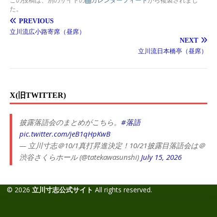
た。
PREVIOUS
立川流広小路寄席（昼席）
NEXT
立川流日本橋亭（昼席）
X(旧TWITTER)
披露落語会のまとめがこちら。
#落語
pic.twitter.com/jeB1qHpKwB
— 立川寸志＠10/1真打昇進決定！10/21披露目落語会は＠
渋谷さくらホール (@tatekawasunshi)
July 15, 2026
© 2026
立川寸志公式サイト
All rights reserved.