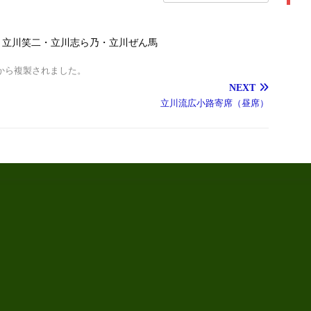
）立川笑二・立川志ら乃・立川ぜん馬
から複製されました。
NEXT
立川流広小路寄席（昼席）