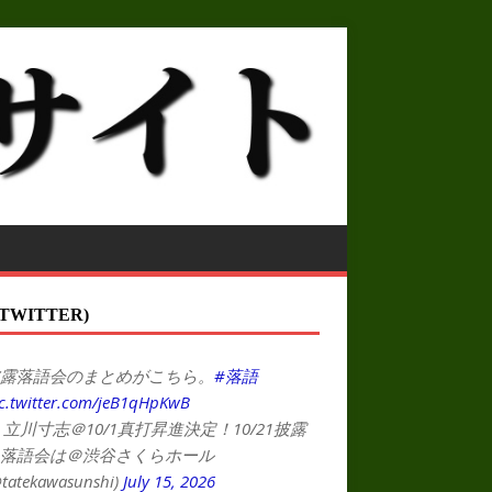
TWITTER)
露落語会のまとめがこちら。
#落語
c.twitter.com/jeB1qHpKwB
 立川寸志＠10/1真打昇進決定！10/21披露
落語会は＠渋谷さくらホール
tatekawasunshi)
July 15, 2026