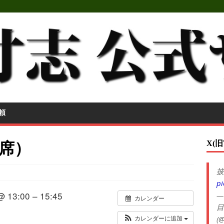
頼
X(旧
席）
披
pi
@ 13:00 – 15:45
—
カレンダー
目
(@
カレンダーに追加