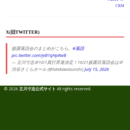
CRM
X(旧TWITTER)
披露落語会のまとめがこちら。
#落語
pic.twitter.com/jeB1qHpKwB
— 立川寸志＠10/1真打昇進決定！10/21披露目落語会は＠
渋谷さくらホール (@tatekawasunshi)
July 15, 2026
© 2026
立川寸志公式サイト
All rights reserved.